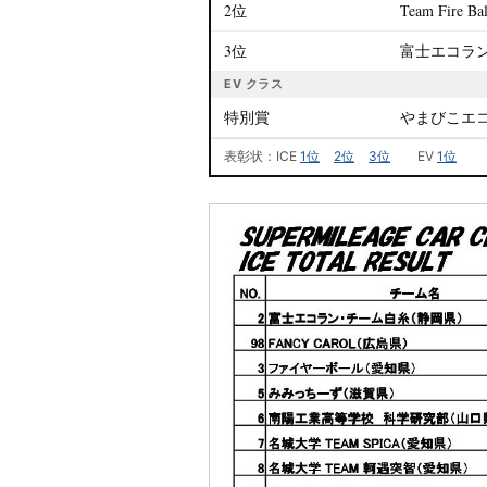
2位
Team Fire Bal
3位
富士エコラ
EV クラス
特別賞
やまびこエ
表彰状：ICE
1位
2位
3位
EV
1位