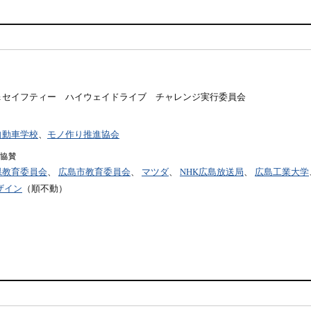
＆セイフティー ハイウェイドライブ チャレンジ実行委員会
自動車学校
、
モノ作り推進協会
協賛
県教育委員会
、
広島市教育委員会
、
マツダ
、
NHK広島放送局
、
広島工業大学
ザイン
（順不動）