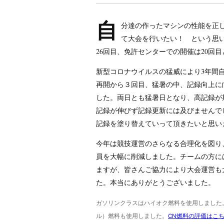
自
分達の作ったマシンの性能を正
て大会を行いたい！ という思
26回目、免許センターでの開催は20回
新型コロナウイルスの猛威により3年間
再開から３回目、猛暑の中、記録向上に
した。両日とも猛暑日となり、高記録が
記録が伸びず記録更新には及びませんで
記録を塗り替えていって頂きたいと思い
今年は競技運営のさらなる合理化を図り
員を大幅に削減しました。チームの方に
ますが、皆さんご協力により大会運営も
た。本当にありがとうございました。
ガソリンクラスはハイオク燃料を使用しました
ル）燃料も使用しました。
CN燃料の評価はこ