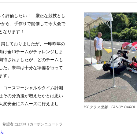
しく評価したい！ 厳正な競技とし
いから、手作りで開催して今大会で
目となります！
自粛しておりましたが、一昨昨年の
向け全10チームがチャレンジしま
期待されましたが、どのチームも
した。来年は十分な準備を行って
ます。
、コースマーシャルやタイム計測
はその分負担が増えたかとは思い
大変安全にスムーズに行えまし
ICEクラス優勝・FANCY CAR
。希望者にはCN（カーボンニュートラ
ちら