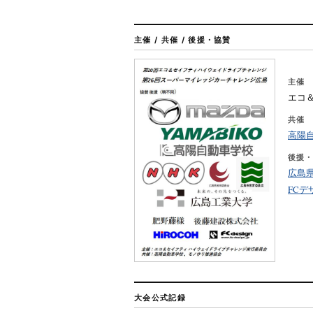
主催 / 共催 / 後援・協賛
主催
エコ
共催
高陽
後援・
広島
FCデ
大会公式記録