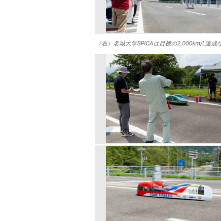
（右）名城大学SPICAは目標の2,000km/L達