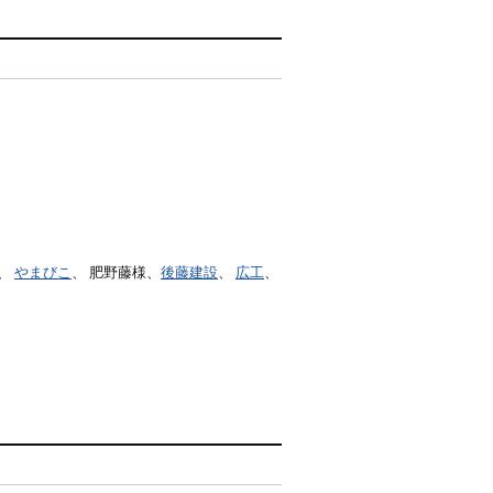
、
やまびこ
、 肥野藤様、
後藤建設
、
広工
、