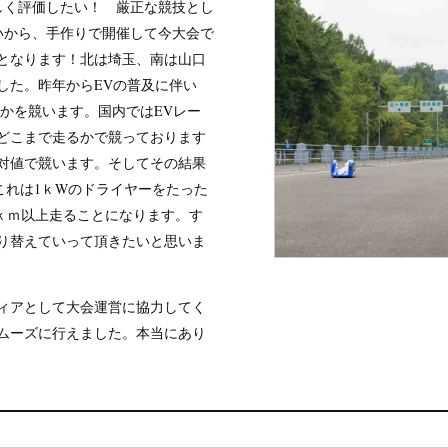
しく評価したい！ 厳正な競技とし
いから、手作りで開催して今大会で
目となります！北は埼玉、南は山口
した。昨年からEVの普及に伴い
るかを競います。国内ではEVレー
どこまで走るかで競っております
対値で競います。そしてその結果
！これは1ｋWのドライヤーをたった
1ｋｍ以上走ることになります。す
り替えていって頂きたいと思いま
ィアとして大会運営に協力してく
ムーズに行えました。本当にあり