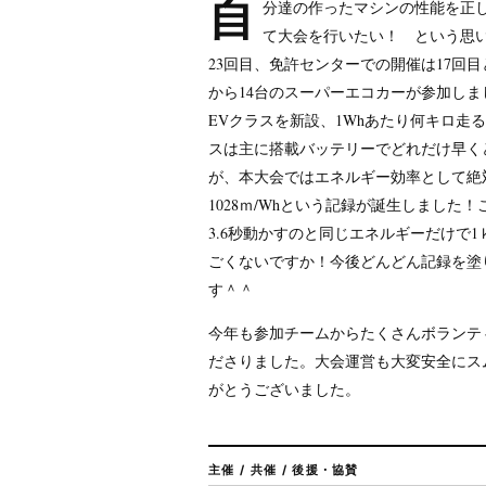
自
分達の作ったマシンの性能を正
て大会を行いたい！ という思
23回目、免許センターでの開催は17回
から14台のスーパーエコカーが参加しま
EVクラスを新設、1Whあたり何キロ走
スは主に搭載バッテリーでどれだけ早く
が、本大会ではエネルギー効率として絶
1028ｍ/Whという記録が誕生しました
3.6秒動かすのと同じエネルギーだけで
ごくないですか！今後どんどん記録を塗
す＾＾
今年も参加チームからたくさんボランテ
ださりました。大会運営も大変安全にス
がとうございました。
主催 / 共催 / 後援・協賛