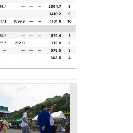
64.7
—
—
—
2064.7
8
—
—
—
—
1410.2
9
17.1
1099.9
—
—
1101.6
10
25.7
—
—
—
974.4
1
85.7
712.0
—
—
712.0
2
—
—
—
—
578.5
3
—
—
—
—
303.5
4