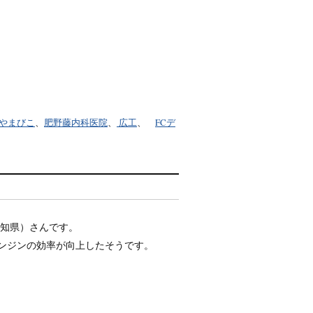
やまびこ
、
肥野藤内科医院
、
広工
、
FCデ
OB（愛知県）さんです。
エンジンの効率が向上したそうです。