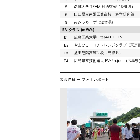
名城大学 TEAM 軻遇突智（愛知県）
5
山口県立南陽工業高校 科学研究部
6
みみっちーず（滋賀県）
9
EV クラス (m/Wh)
広島工業大学 team HIT-EV
E1
やまびこエコチャレンジクラブ（東京
E2
益田翔陽高等学校（島根県）
E3
広島県立技術短大 EV-Project（広島県
E4
大会詳細 — フォトレポート