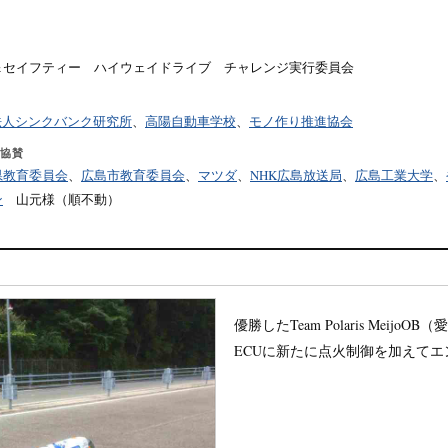
＆セイフティー ハイウェイドライブ チャレンジ実行委員会
法人シンクバンク研究所
、
高陽自動車学校
、
モノ作り推進協会
協賛
県教育委員会
、
広島市教育委員会
、
マツダ
、
NHK広島放送局
、
広島工業大学
、
ン
山元様（順不動）
優勝したTeam Polaris Meijo
ECUに新たに点火制御を加えて