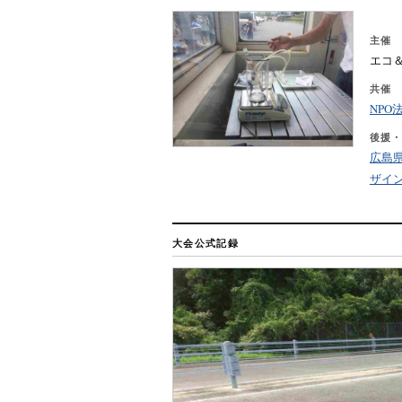
主催
エコ
共催
NPO
後援・
広島
ザイ
大会公式記録