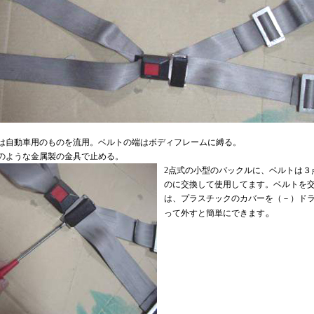
は自動車用のものを流用。ベルトの端はボディフレームに縛る。
のような金属製の金具で止める。
2点式の小型のバックルに、ベルトは３
のに交換して使用してます。ベルトを
は、プラスチックのカバーを（－）ド
。
って外すと簡単にできます