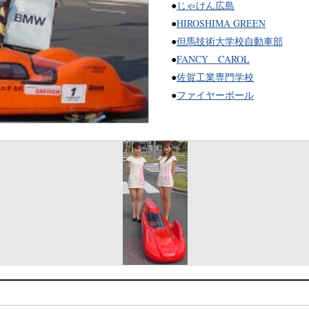
●
じゃけん広島
●
HIROSHIMA GREEN
●
但馬技術大学校自動車部
●
FANCY CAROL
●
佐賀工業専門学校
●
ファイヤーボール