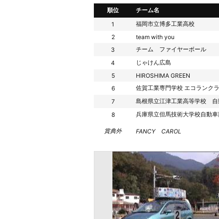
順位
チーム名
福岡市立博多工業高校
1
2
team with you
チーム ファイヤーボール
3
じゃけん広島
4
5
HIROSHIMA GREEN
佐賀工業専門学校 エコランク
6
島根県立江津工業高等学校 自
7
兵庫県立但馬技術大学校自動車
8
賞典外
FANCY CAROL