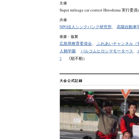
主催
Super mileage car contest Hiroshima 実行委
共催
NPO法人シンクバンク研究所
、
高陽自動車
後援・協賛
広島県教育委員会
、
ふれあいチャンネル（
人鶴学園
バルコムヒロシマモータース
、
ﾝ
（順不動）
大会公式記録