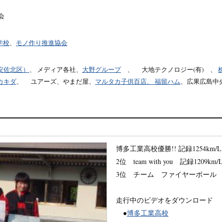
員会
学校
、
モノ作り推進協会
安佐北区）
、 メディア各社、
大野グループ
、 大地テクノロジー(有) 、
カキダ
、 ユアーズ、やまだ屋、
マルタカ子供百店、
福留ハム
、広果広島中
博多工業高校優勝!! 記録1254km/L
2位 team with you 記録1209km/
3位 チーム ファイヤーボール 記録
走行中のビデオをダウンロード
●
博多工業高校