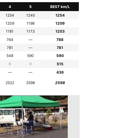
4
5
BEST km/L
1254
1240
1254
1209
1198
1209
1181
1173
1203
764
—
788
781
—
781
548
590
590
R
R
515
—
—
436
2522
2598
2598