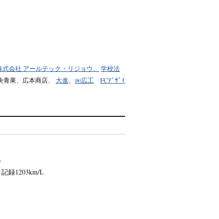
株式会社 アールテック・リジョウ、
学校法
央青果、広本商店、
大進
、
㈱広工
FCﾃﾞｻﾞｲ
L
1203km/L